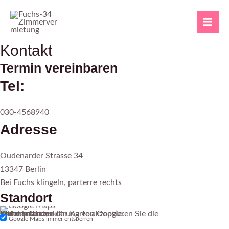
Zum
Mai
Inhalt
Me
springen
Kontakt
Termin vereinbaren
Tel:
030-4568940
Adresse
Oudenarder Strasse 34
13347 Berlin
Bei Fuchs klingeln, parterre rechts
Standort
Mit dem Laden der Karte akzeptieren Sie die Datenschutzerklärung von Google.
Mehr erfahren
Karte laden
Google Maps immer entsperren